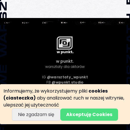
w punkt.
warsztaty dla aktorów
IG 
@warsztaty_wpunkt
FB 
@wpunkt.studio
Informujemy, że wykorzystujemy pliki
cookies
polityka prywatności i plików cookies
(ciasteczka)
aby analizować ruch w naszej witrynie,
regulamin warsztatów
ulepszać jej użyteczność
regulamin sprzedaży
regulamin - newsletter i lead magnet
Nie zgadzam się
Akceptuję Cookies
informacja o przetwarzaniu danych osobowych
formularz odstąpienia i reklamacji